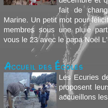
décembre et q
fait de chang
Marine. Un petit mot pour félici
membres sous une pluie particu
vous le 23 avec le papa Noël L
Accueil des écoles
Les Ecuries d
proposent leur
accueillons les 