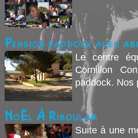
Pension paddock avec ab
Le centre éq
Cornillon Co
paddock. Nos p
Noël à Riboulam
Suite à une mé