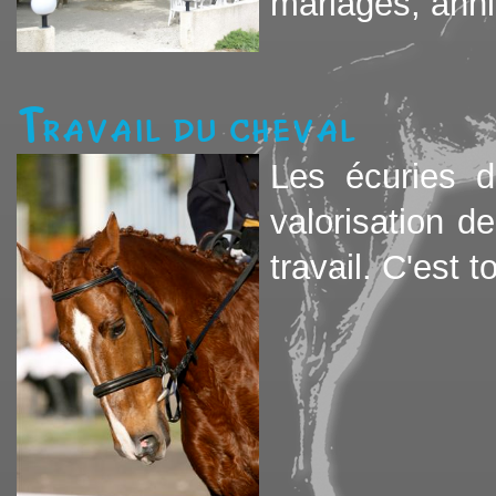
mariages, anniv
Travail du cheval
Les écuries d
valorisation d
travail. C'est t